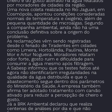
cheiro e do gosto alterado na água relatados
por moradores de cidades da região.
Uma nova coleta realizada no Rio Jaguari, em
Cosmópolis, apontou condições consideradas
normais de temperatura e oxigênio, além de
pequena quantidade de microalgas. Segundo
a companhia ambiental, ainda não há uma
conclusão definitiva sobre a origem do
problema.
As reclamações vêm sendo registradas
desde o feriado de Tiradentes em cidades
como Limeira, Hortolândia, Paulínia, Monte
Mor e Artur Nogueira. Moradores relatam
odor forte, gosto ruim e dificuldade para
consumir a água mesmo após filtragem.
A Sabesp informou que os testes feitos até
agora não identificaram irregularidades na
qualidade da água distribuída e que o
abastecimento segue dentro dos parâmetros
do Ministério da Saúde. A empresa também
afirma ter adotado tratamento com carvão
ativado para reduzir a percepção de cheiro e
gosto.
Já a BRK Ambiental declarou que realiza
centenas de análises por dia e que não